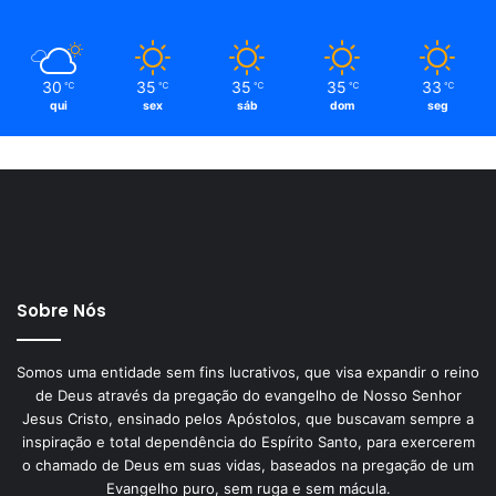
30
35
35
35
33
℃
℃
℃
℃
℃
qui
sex
sáb
dom
seg
Sobre Nós
Somos uma entidade sem fins lucrativos, que visa expandir o reino
de Deus através da pregação do evangelho de Nosso Senhor
Jesus Cristo, ensinado pelos Apóstolos, que buscavam sempre a
inspiração e total dependência do Espírito Santo, para exercerem
o chamado de Deus em suas vidas, baseados na pregação de um
Evangelho puro, sem ruga e sem mácula.