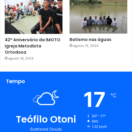
Batismo nas águas
42º Aniversário da IMOTO
Igreja Metodista
agosto 15, 2024
Ortodoxa
agosto 16, 2024
Tempo
17
℃
Teófilo Otoni
30º - 17º
99%
1.32 km/h
Scattered Clouds