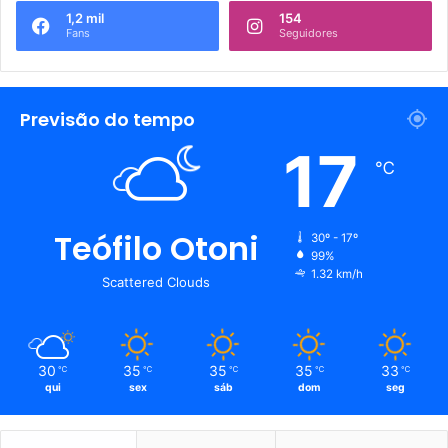
1,2 mil
154
Fans
Seguidores
Previsão do tempo
17
℃
Teófilo Otoni
30º - 17º
99%
1.32 km/h
Scattered Clouds
30
35
35
35
33
℃
℃
℃
℃
℃
qui
sex
sáb
dom
seg