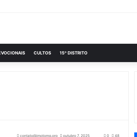
EVOCIONAIS
CULTOS
15º DISTRITO
contato@imotomg.org
outubro 7, 2025
0
48