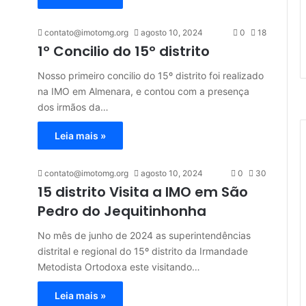
contato@imotomg.org
agosto 10, 2024
0
18
1º Concilio do 15º distrito
Nosso primeiro concilio do 15º distrito foi realizado
na IMO em Almenara, e contou com a presença
dos irmãos da…
Leia mais »
contato@imotomg.org
agosto 10, 2024
0
30
15 distrito Visita a IMO em São
Pedro do Jequitinhonha
No mês de junho de 2024 as superintendências
distrital e regional do 15º distrito da Irmandade
Metodista Ortodoxa este visitando…
Leia mais »