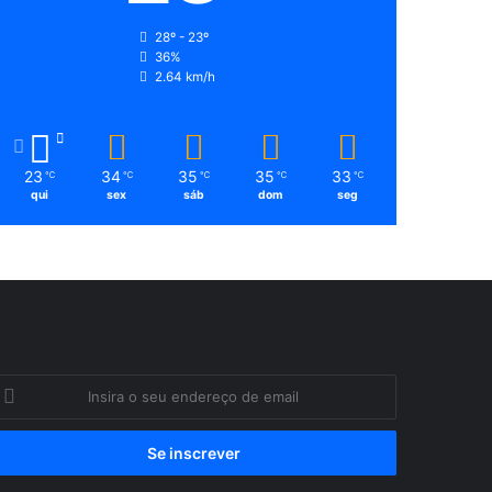
28º - 23º
36%
2.64 km/h
23
34
35
35
33
℃
℃
℃
℃
℃
qui
sex
sáb
dom
seg
nsira
eu
ndereço
e