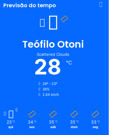
Previsão do tempo
Teófilo Otoni
Scattered Clouds
28
℃
28º - 23º
36%
2.64 km/h
23
34
35
35
33
℃
℃
℃
℃
℃
qui
sex
sáb
dom
seg