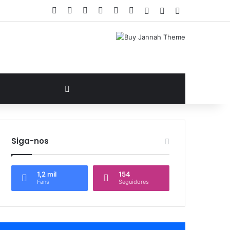
Facebook
X
YouTube
Instagram
Google Play
WhatsApp
Entrar
Artigo aleatório
Barra Lateral
Artigo aleatório
Siga-nos
1,2 mil
154
Fans
Seguidores